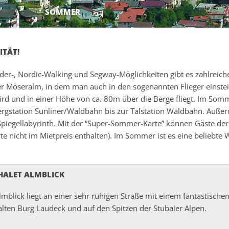
SOMMER
ITÄT!
er-, Nordic-Walking und Segway-Möglichkeiten gibt es zahlreiche
r Möseralm, in dem man auch in den sogenannten Flieger einsteig
wird und in einer Höhe von ca. 80m über die Berge fliegt. Im S
ergstation Sunliner/Waldbahn bis zur Talstation Waldbahn. Außer
ein Spiegellabyrinth. Mit der “Super-Sommer-Karte” können Gäste
nicht im Mietpreis enthalten). Im Sommer ist es eine beliebte 
HALET ALMBLICK
lmblick liegt an einer sehr ruhigen Straße mit einem fantastischen
alten Burg Laudeck und auf den Spitzen der Stubaier Alpen.