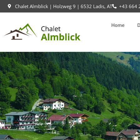
Skip
content
Chalet Almblick | Holzweg 9 | 6532 Ladis, AT
+43 664 
to
content
Home
D